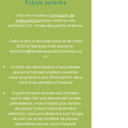
Futurs parents
Voici le nouveau
formulaire de
préinscription
pour votre ou vos
enfant(s) à l’ « Ecole des petits chemins
».
Celui-ci est à renvoyer pour le 1er mars
2026 à l'adresse mail suivante :
direction@ecoledespetitschemins.co
m
la fiche de réinscription n'est valable
que pour l'année scolaire suivante,
nous ne prenons pas d'inscription deux
voire trois années à l'avance;
la priorité sera donnée aux familles
ayant déjà fait une demande l'année
précédente, mais n'ayant pas obtenu
de place. Suite à cette première
sélection, nous procéderons à un tirage
au sort au vu du nombre de places
disponibles et par souci d'équité.