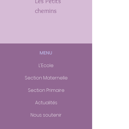
Les
Petits
chemins
MENU
L'Ecole
Section Maternelle
Section Primaire
Actualités
Nous soutenir