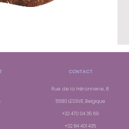
T
CONTACT
Rue de la Héronnerie, 8
s
5580 LESSIVE, Belgique
+32 470 04 35 69
+32 84 401 435